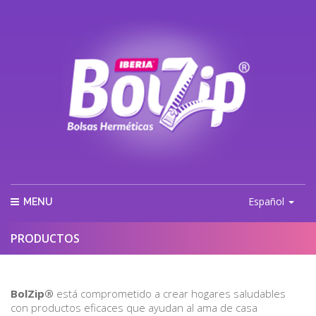
Español
MENU
PRODUCTOS
BolZip®
está comprometido a crear hogares saludables
con productos eficaces que ayudan al ama de casa